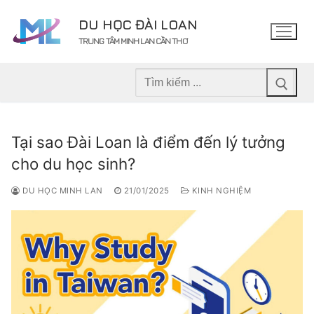
Chuyển
DU HỌC ĐÀI LOAN
đến
TRUNG TÂM MINH LAN CẦN THƠ
nội
dung
Tìm
kiếm
cho:
Tại sao Đài Loan là điểm đến lý tưởng
cho du học sinh?
DU HỌC MINH LAN
21/01/2025
KINH NGHIỆM