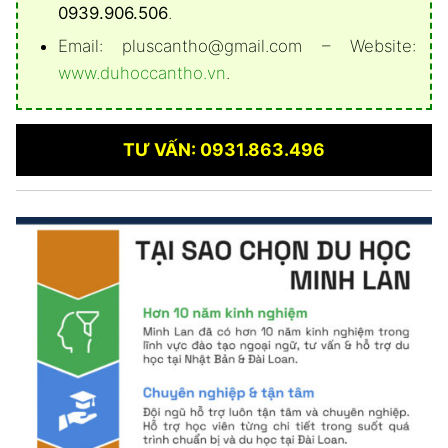
0939.906.506
.
Email: pluscantho@gmail.com – Website:
www.duhoccantho.vn
.
TƯ VẤN: 0931.863.496