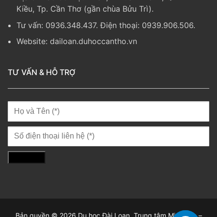
Kiều, Tp. Cần Thơ (gần chùa Bửu Trì).
Tư vấn: 0936.348.437. Điện thoại: 0939.906.506.
Website:
dailoan.duhoccantho.vn
TƯ VẤN & HỖ TRỢ
Bản quyền © 2026 Du học Đài Loan. Trung tâm Minh Lan –