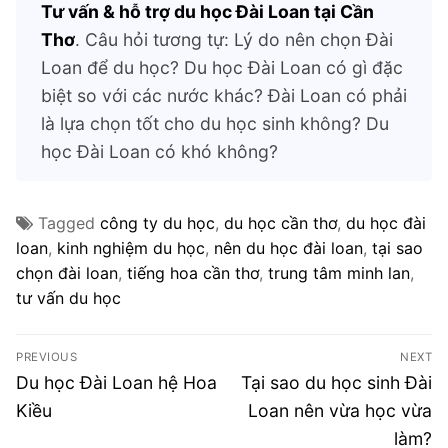
Tư vấn & hỗ trợ du học Đài Loan tại Cần
Thơ
. Câu hỏi tương tự: Lý do nên chọn Đài
Loan để du học? Du học Đài Loan có gì đặc
biệt so với các nước khác? Đài Loan có phải
là lựa chọn tốt cho du học sinh không? Du
học Đài Loan có khó không?
Tagged
công ty du học
,
du học cần thơ
,
du học đài
loan
,
kinh nghiệm du học
,
nên du học đài loan
,
tại sao
chọn đài loan
,
tiếng hoa cần thơ
,
trung tâm minh lan
,
tư vấn du học
Điều
PREVIOUS
NEXT
hướng
Previous
Next
Du học Đài Loan hệ Hoa
Tại sao du học sinh Đài
post:
post:
bài
Kiều
Loan nên vừa học vừa
viết
làm?