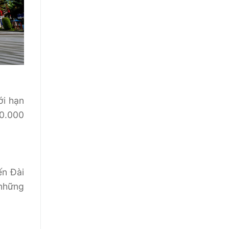
ới hạn
50.000
ến Đài
 những