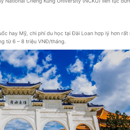
ay National Cheng Kung University (NCKU) liên tục đứ
c hay Mỹ, chi phí du học tại Đài Loan hợp lý hơn rất 
ng từ 6 – 8 triệu VNĐ/tháng.