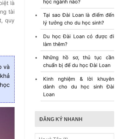
học ngành nào?
iệt là
ng tài
Tại sao Đài Loan là điểm đến
t, quy
lý tưởng cho du học sinh?
Du học Đài Loan có được đi
làm thêm?
Những hồ sơ, thủ tục cần
chuẩn bị để du học Đài Loan
p và
 khả
Kinh nghiệm & lời khuyên
 học
dành cho du học sinh Đài
Loan
ĐĂNG KÝ NHANH