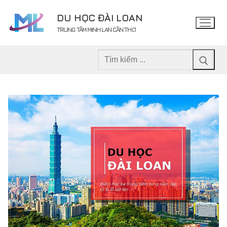
Chuyển
DU HỌC ĐÀI LOAN
đến
TRUNG TÂM MINH LAN CẦN THƠ
nội
dung
Tìm
kiếm
cho: