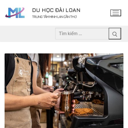
Chuyển
DU HỌC ĐÀI LOAN
đến
TRUNG TÂM MINH LAN CẦN THƠ
nội
dung
Tìm
kiếm
cho: