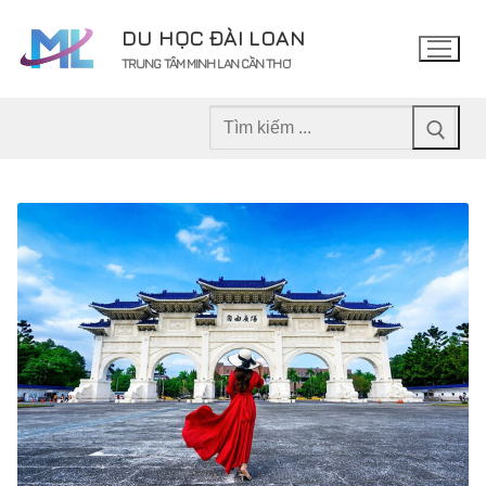
Chuyển
DU HỌC ĐÀI LOAN
đến
TRUNG TÂM MINH LAN CẦN THƠ
nội
dung
Tìm
kiếm
cho: