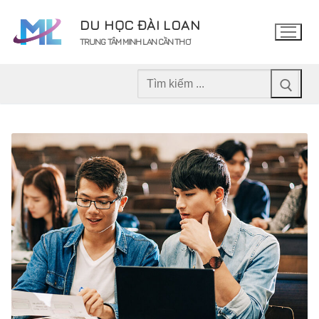
Chuyển
DU HỌC ĐÀI LOAN
đến
TRUNG TÂM MINH LAN CẦN THƠ
nội
dung
Tìm
kiếm
cho: