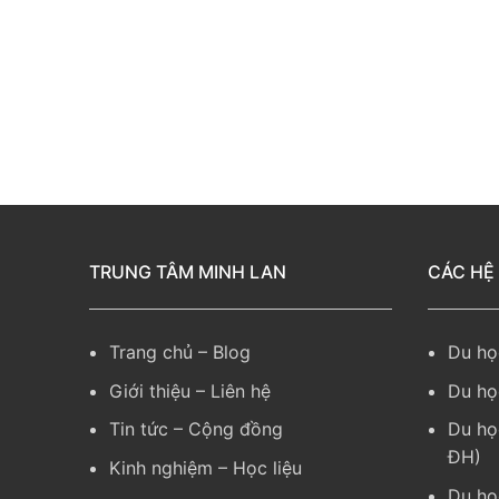
TRUNG TÂM MINH LAN
CÁC HỆ
Trang chủ
–
Blog
Du họ
Giới thiệu
–
Liên hệ
Du họ
Tin tức
–
Cộng đồng
Du họ
ĐH)
Kinh nghiệm
– Học liệu
Du họ