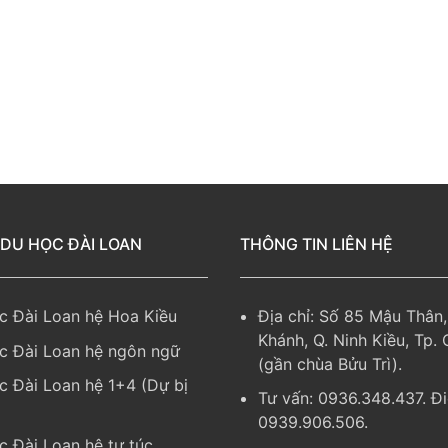
 DU HỌC ĐÀI LOAN
THÔNG TIN LIÊN HỆ
c Đài Loan hệ Hoa Kiều
Địa chỉ: Số 85 Mậu Thân,
Khánh, Q. Ninh Kiều, Tp.
c Đài Loan hệ ngôn ngữ
(gần chùa Bửu Trì).
c Đài Loan hệ 1+4 (Dự bị
Tư vấn: 0936.348.437. Đi
0939.906.506.
c Đài Loan hệ tự túc