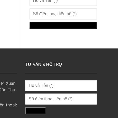
TƯ VẤN & HỖ TRỢ
 P. Xuân
 Cần Thơ
ện thoại: