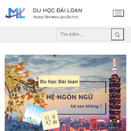
Chuyển
DU HỌC ĐÀI LOAN
đến
TRUNG TÂM MINH LAN CẦN THƠ
nội
dung
Tìm
kiếm
cho: