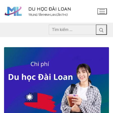
Chuyển
DU HỌC ĐÀI LOAN
đến
TRUNG TÂM MINH LAN CẦN THƠ
nội
dung
Tìm
kiếm
cho: