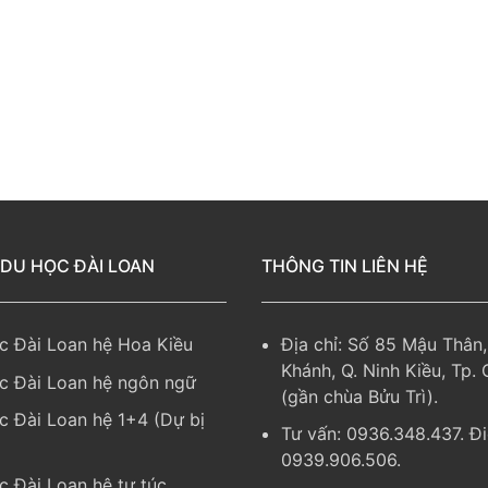
 DU HỌC ĐÀI LOAN
THÔNG TIN LIÊN HỆ
c Đài Loan hệ Hoa Kiều
Địa chỉ: Số 85 Mậu Thân,
Khánh, Q. Ninh Kiều, Tp.
c Đài Loan hệ ngôn ngữ
(gần chùa Bửu Trì).
c Đài Loan hệ 1+4 (Dự bị
Tư vấn: 0936.348.437. Đi
0939.906.506.
c Đài Loan hệ tự túc