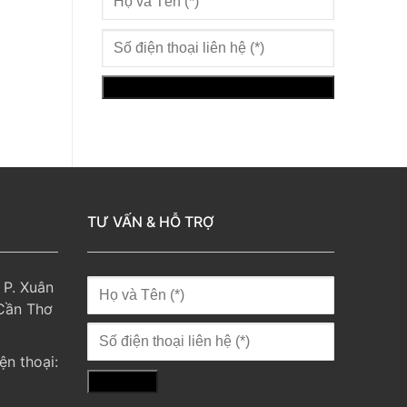
TƯ VẤN & HỖ TRỢ
 P. Xuân
 Cần Thơ
ện thoại: