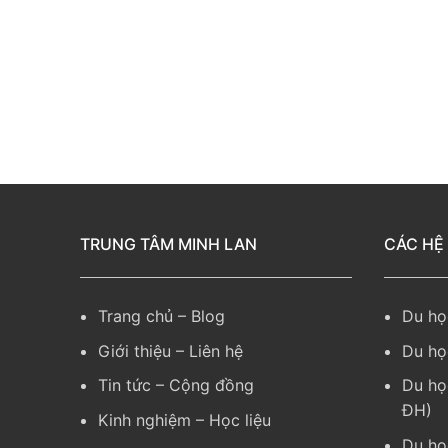
TRUNG TÂM MINH LAN
CÁC HỆ
Trang chủ
–
Blog
Du họ
Giới thiệu
–
Liên hệ
Du họ
Tin tức
–
Cộng đồng
Du họ
ĐH)
Kinh nghiệm
– Học liệu
Du họ