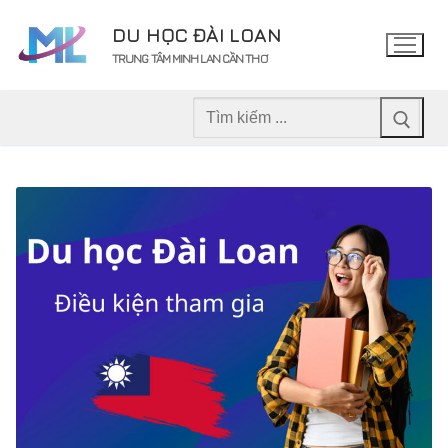
Chuyển
DU HỌC ĐÀI LOAN
đến
TRUNG TÂM MINH LAN CẦN THƠ
nội
dung
Tìm
kiếm
cho: