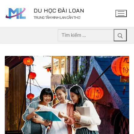
Chuyển
DU HỌC ĐÀI LOAN
đến
TRUNG TÂM MINH LAN CẦN THƠ
nội
dung
Tìm
kiếm
cho: